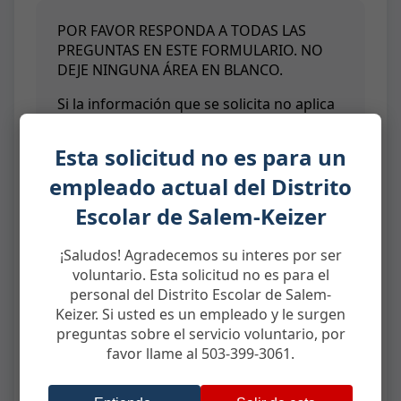
POR FAVOR RESPONDA A TODAS LAS
PREGUNTAS EN ESTE FORMULARIO. NO
DEJE NINGUNA ÁREA EN BLANCO.
Si la información que se solicita no aplica
a su persona, escriba “NA” que no es
aplicable o la palabra “none” (ninguno/a).
Esta solicitud no es para un
Si tiene preguntas, por favor no dude en
empleado actual del Distrito
consultar con Recursos
Humanos/Prevención y Protección,
Escolar de Salem-Keizer
llamando al 503-399-3061.
¡Saludos! Agradecemos su interes por ser
Proveer su número de seguro social es
voluntario. Esta solicitud no es para el
voluntario. Si provee su número de
personal del Distrito Escolar de Salem-
seguro social, lo usaremos para
Keizer. Si usted es un empleado y le surgen
garantizar que no le identifiquemos
preguntas sobre el servicio voluntario, por
incorrectamente. Su número de seguro
favor llame al 503-399-3061.
social será usado sólo como ha sido
declarado arriba. Las leyes estatales y
federales protegen la privacidad de sus