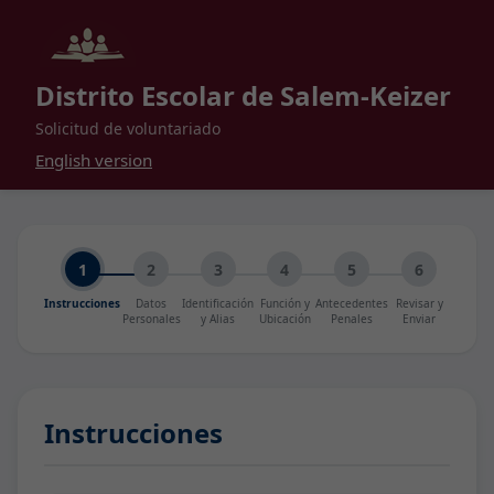
Distrito Escolar de Salem-Keizer
Solicitud de voluntariado
English version
1
2
3
4
5
6
Instrucciones
Datos
Identificación
Función y
Antecedentes
Revisar y
Personales
y Alias
Ubicación
Penales
Enviar
Instrucciones